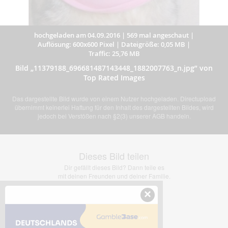
hochgeladen am 04.09.2016
|
569 mal angeschaut
|
Auflösung: 600x600 Pixel
|
Dateigröße: 0,05 MB
|
Traffic: 25,76 MB
Bild „11379188_696681487143448_1882007763_n.jpg” von
Top Rated Images
Das dargestellte Bild wurde von einem Nutzer hochgeladen. Directupload
übernimmt keinerlei Haftung für den Inhalt des dargestellten Bildes, wird
jedoch bei Verstößen nach §2(3) unserer AGB handeln.
Dieses Bild teilen
Dir gefällt dieses Bild? Dann teile es
mit deinen Freunden und deiner Familie.
×