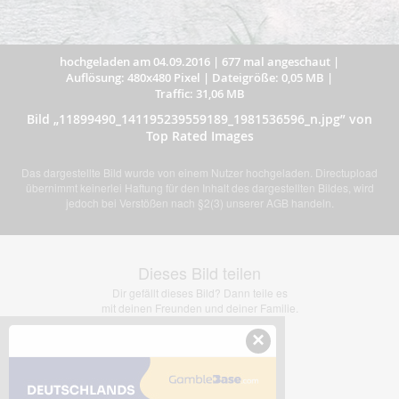
hochgeladen am 04.09.2016
|
677 mal angeschaut
|
Auflösung: 480x480 Pixel
|
Dateigröße: 0,05 MB
|
Traffic: 31,06 MB
Bild „11899490_141195239559189_1981536596_n.jpg” von
Top Rated Images
Das dargestellte Bild wurde von einem Nutzer hochgeladen. Directupload
übernimmt keinerlei Haftung für den Inhalt des dargestellten Bildes, wird
jedoch bei Verstößen nach §2(3) unserer AGB handeln.
Dieses Bild teilen
Dir gefällt dieses Bild? Dann teile es
mit deinen Freunden und deiner Familie.
×