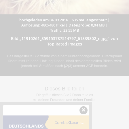
hochgeladen am 04.09.2016
|
635 mal angeschaut
|
Auflösung: 480x480 Pixel
|
Dateigröße: 0,04 MB
|
Traffic: 23,55 MB
Bild „11910261_859153787514797_61839802_n.jpg” von
Top Rated Images
Das dargestellte Bild wurde von einem Nutzer hochgeladen. Directupload
übernimmt keinerlei Haftung für den Inhalt des dargestellten Bildes, wird
jedoch bei Verstößen nach §2(3) unserer AGB handeln.
Dieses Bild teilen
Dir gefällt dieses Bild? Dann teile es
mit deinen Freunden und deiner Familie.
×