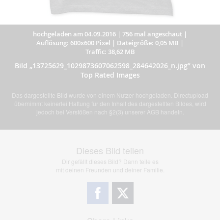
hochgeladen am 04.09.2016
|
756 mal angeschaut
|
Auflösung: 600x600 Pixel
|
Dateigröße: 0,05 MB
|
Traffic: 38,62 MB
Bild „13725629_1029873607062598_284642026_n.jpg” von
Top Rated Images
Das dargestellte Bild wurde von einem Nutzer hochgeladen. Directupload
übernimmt keinerlei Haftung für den Inhalt des dargestellten Bildes, wird
jedoch bei Verstößen nach §2(3) unserer AGB handeln.
Dieses Bild teilen
Dir gefällt dieses Bild? Dann teile es
mit deinen Freunden und deiner Familie.