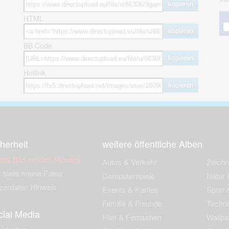
kopieren
HTML
kopieren
BB Code
kopieren
Hotlink
kopieren
herheit
weitere öffentliche Alben
ses Bild melden (Abuse)
Autos & Verkehr
Zeich
 sieht meine Fotos
Computerspiele
Natur 
zerdaten Hinweis
Events & Parties
Sport &
Familie & Freunde
Techni
cial Media
Film & Fernsehen
Wallpa