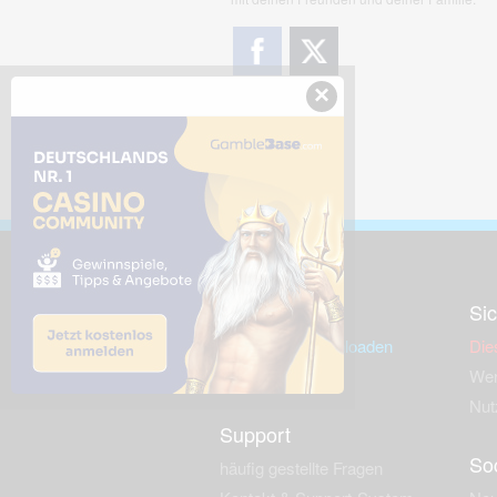
×
Downloads
Sic
Dieses Bild downloaden
Die
Desktop Tools
Wer
Nut
Support
So
häufig gestellte Fragen