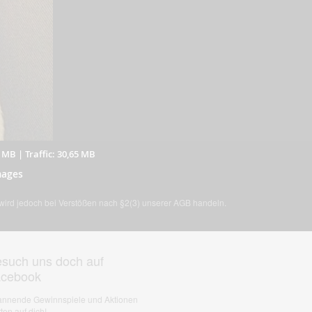
8 MB
|
Traffic: 30,65 MB
mages
, wird jedoch bei Verstößen nach §2(3) unserer AGB handeln.
such uns doch auf
acebook
nnende Gewinnspiele und Aktionen
ten auf dich!