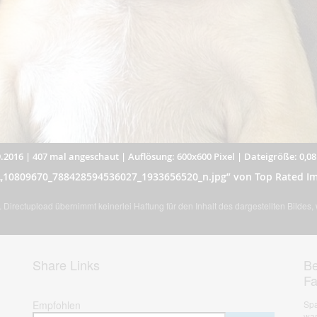
.2016
|
407 mal angeschaut
|
Auflösung: 600x600 Pixel
|
Dateigröße: 0,0
 „10809670_788428594536027_1933656520_n.jpg” von Top Rated I
Directupload übernimmt keinerlei Haftung für den Inhalt des dargestellten Bildes
Share Links
Be
F
Empfohlen
Spa
war