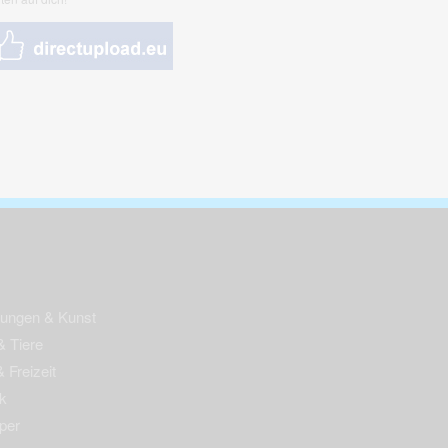
nungen & Kunst
& Tiere
 Freizeit
k
per