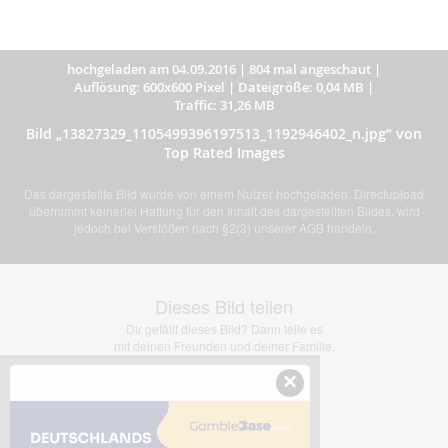
hochgeladen am 04.09.2016
|
804 mal angeschaut
|
Auflösung: 600x600 Pixel
|
Dateigröße: 0,04 MB
|
Traffic: 31,26 MB
Bild „13827329_1105499396197513_1192946402_n.jpg” von
Top Rated Images
Das dargestellte Bild wurde von einem Nutzer hochgeladen. Directupload
übernimmt keinerlei Haftung für den Inhalt des dargestellten Bildes, wird
jedoch bei Verstößen nach §2(3) unserer AGB handeln.
Dieses Bild teilen
Dir gefällt dieses Bild? Dann teile es
mit deinen Freunden und deiner Familie.
×