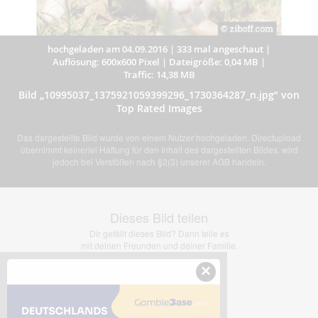
hochgeladen am 04.09.2016
|
333 mal angeschaut
|
Auflösung: 600x600 Pixel
|
Dateigröße: 0,04 MB
|
Traffic: 14,38 MB
Bild „10995037_1375921059399296_1730364287_n.jpg” von
Top Rated Images
Das dargestellte Bild wurde von einem Nutzer hochgeladen. Directupload
übernimmt keinerlei Haftung für den Inhalt des dargestellten Bildes, wird
jedoch bei Verstößen nach §2(3) unserer AGB handeln.
Dieses Bild teilen
Dir gefällt dieses Bild? Dann teile es
mit deinen Freunden und deiner Familie.
×