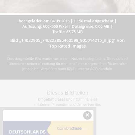
hochgeladen am 04.09.2016
|
1.156 mal angeschaut
|
Auflösung: 600x600 Pixel
|
Dateigröße: 0,06 MB
|
Traffic: 65,75 MB
Bild „14032905_746823885460599_905014215_n.jpg” von
Top Rated Images
Das dargestellte Bild wurde von einem Nutzer hochgeladen. Directupload
übernimmt keinerlei Haftung für den Inhalt des dargestellten Bildes, wird
jedoch bei Verstößen nach §2(3) unserer AGB handeln.
Dieses Bild teilen
Dir gefällt dieses Bild? Dann teile es
mit deinen Freunden und deiner Familie.
×