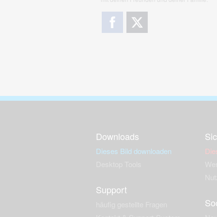
Downloads
Sic
Dieses Bild downloaden
Die
Desktop Tools
Wer
Nut
Support
So
häufig gestellte Fragen