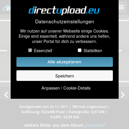
Datenschutzeinstellungen
Wir nutzen auf unserer Webseite einige Cookies.
Einige sind essentiell, während andere uns helfen,
unser Portal für dich zu verbessern.
Essenziell
Statistiken
Alle akzeptieren
Speichern
Anpassen / Cookie-Details
hochgeladen am 24.11.2017
|
780 mal angeschaut
|
Auflösung: 852x480 Pixel
|
Dateigröße: 0,07 MB
|
Traffic: 50,89 MB
weitere Bilder aus dem Album
„
Texturen
”