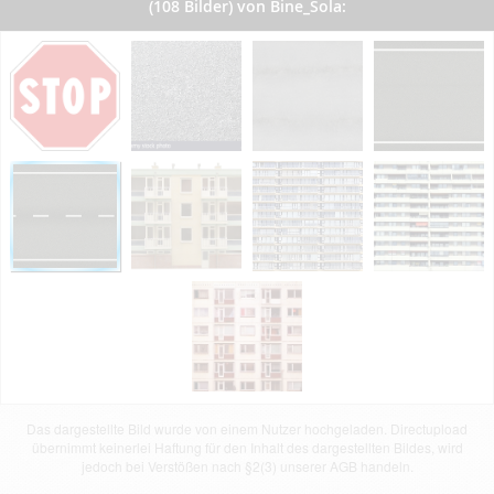
(108 Bilder) von Bine_Sola:
Das dargestellte Bild wurde von einem Nutzer hochgeladen. Directupload
übernimmt keinerlei Haftung für den Inhalt des dargestellten Bildes, wird
jedoch bei Verstößen nach §2(3) unserer AGB handeln.