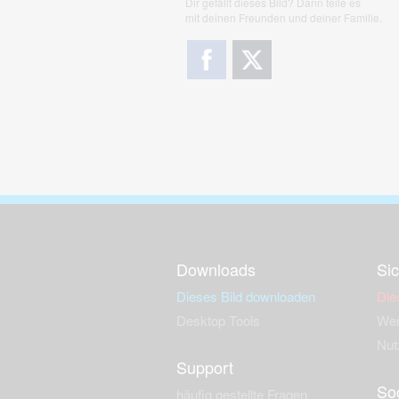
Dir gefällt dieses Bild? Dann teile es
mit deinen Freunden und deiner Familie.
Downloads
Sic
Dieses Bild downloaden
Die
Desktop Tools
Wer
Nut
Support
So
häufig gestellte Fragen