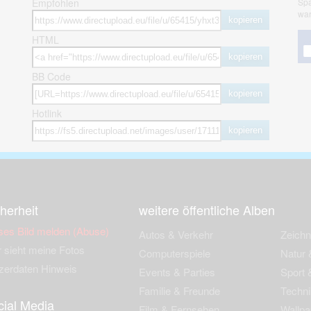
Empfohlen
Spa
war
kopieren
HTML
kopieren
BB Code
kopieren
Hotlink
kopieren
herheit
weitere öffentliche Alben
ses Bild melden (Abuse)
Autos & Verkehr
Zeich
 sieht meine Fotos
Computerspiele
Natur 
zerdaten Hinweis
Events & Parties
Sport &
Familie & Freunde
Techni
cial Media
Film & Fernsehen
Wallpa