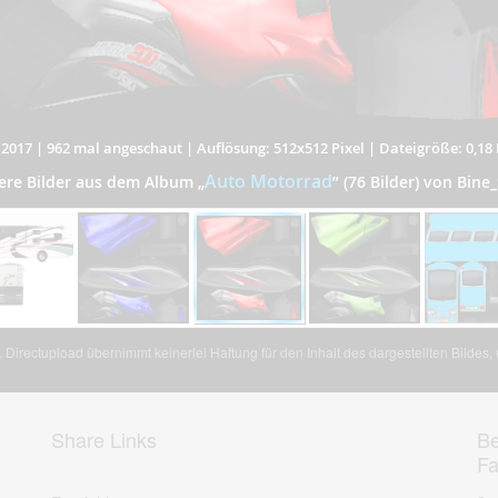
.2017
|
962 mal angeschaut
|
Auflösung: 512x512 Pixel
|
Dateigröße: 0,18
Auto Motorrad
ere Bilder aus dem Album
„
”
(76 Bilder) von Bine_
Directupload übernimmt keinerlei Haftung für den Inhalt des dargestellten Bildes
Share Links
Be
F