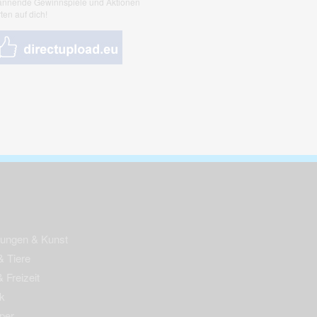
nnende Gewinnspiele und Aktionen
ten auf dich!
nungen & Kunst
& Tiere
 Freizeit
k
per