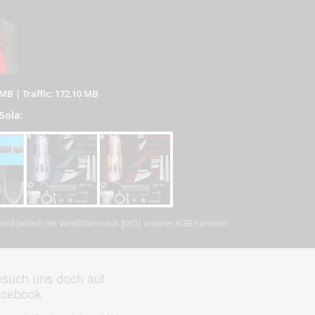
 MB
|
Traffic: 172,10 MB
Sola:
, wird jedoch bei Verstößen nach §2(3) unserer AGB handeln.
such uns doch auf
acebook