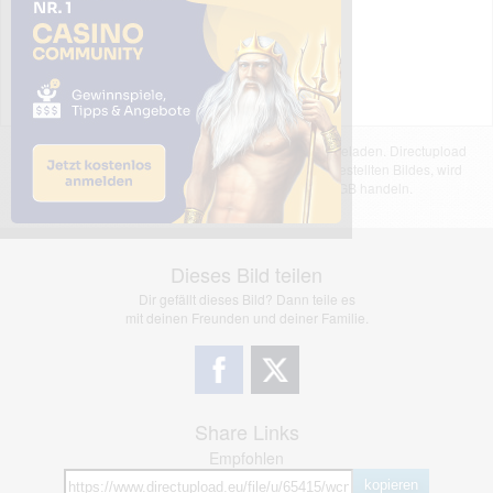
Das dargestellte Bild wurde von einem Nutzer hochgeladen. Directupload
übernimmt keinerlei Haftung für den Inhalt des dargestellten Bildes, wird
jedoch bei Verstößen nach §2(3) unserer AGB handeln.
Dieses Bild teilen
Dir gefällt dieses Bild? Dann teile es
mit deinen Freunden und deiner Familie.
Share Links
Empfohlen
kopieren