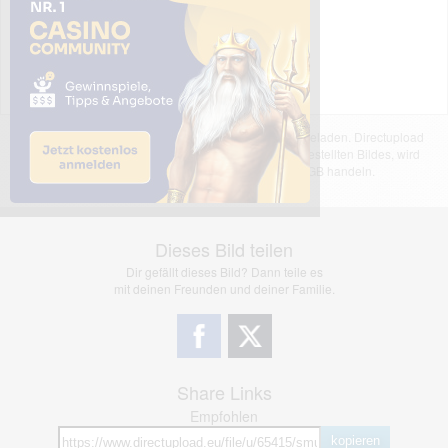
Das dargestellte Bild wurde von einem Nutzer hochgeladen. Directupload
übernimmt keinerlei Haftung für den Inhalt des dargestellten Bildes, wird
jedoch bei Verstößen nach §2(3) unserer AGB handeln.
Dieses Bild teilen
Dir gefällt dieses Bild? Dann teile es
mit deinen Freunden und deiner Familie.
Share Links
Empfohlen
kopieren