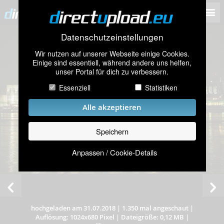
Datenschutzeinstellungen
Wir nutzen auf unserer Webseite einige Cookies.
Einige sind essentiell, während andere uns helfen,
unser Portal für dich zu verbessern.
Essenziell
Statistiken
Alle akzeptieren
Speichern
Anpassen / Cookie-Details
hochgeladen am 31.07.2018
|
1.350 mal angeschaut
|
Auflösung: 1024x680 Pixel
|
Dateigröße: 0,12 MB
|