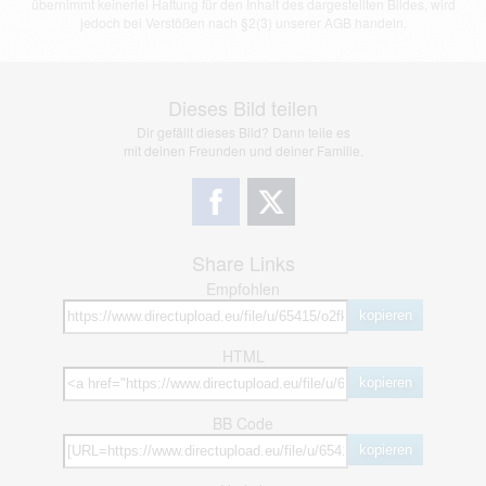
übernimmt keinerlei Haftung für den Inhalt des dargestellten Bildes, wird
jedoch bei Verstößen nach §2(3) unserer AGB handeln.
Dieses Bild teilen
Dir gefällt dieses Bild? Dann teile es
mit deinen Freunden und deiner Familie.
Share Links
Empfohlen
kopieren
HTML
kopieren
BB Code
kopieren