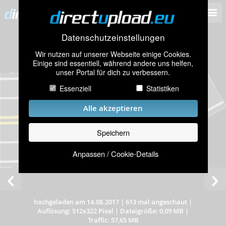
Datenschutzeinstellungen
Wir nutzen auf unserer Webseite einige Cookies.
Einige sind essentiell, während andere uns helfen,
unser Portal für dich zu verbessern.
Essenziell
Statistiken
Alle akzeptieren
Speichern
Anpassen / Cookie-Details
hochgeladen am 14.08.2017
|
613 mal angeschaut
|
Auflösung: 512x322 Pixel
|
Dateigröße: 0,09 MB
|
Traffic: 57,65 MB