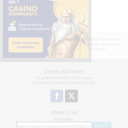
Das dargestellte Bild wurde von einem Nutzer hochgeladen. Directupload
übernimmt keinerlei Haftung für den Inhalt des dargestellten Bildes, wird
jedoch bei Verstößen nach §2(3) unserer AGB handeln.
Dieses Bild teilen
Dir gefällt dieses Bild? Dann teile es
mit deinen Freunden und deiner Familie.
Share Links
Empfohlen
kopieren