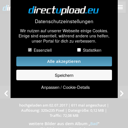
Datenschutzeinstellungen
Wir nutzen auf unserer Webseite einige Cookies.
Einige sind essentiell, während andere uns helfen,
unser Portal für dich zu verbessern.
Essenziell
Statistiken
Alle akzeptieren
Speichern
Anpassen / Cookie-Details
hochgeladen am 02.07.2017
|
611 mal angeschaut
|
Auflösung: 320x235 Pixel
|
Dateigröße: 0,12 MB
|
Traffic: 72,08 MB
weitere Bilder aus dem Album
„
Bad
”