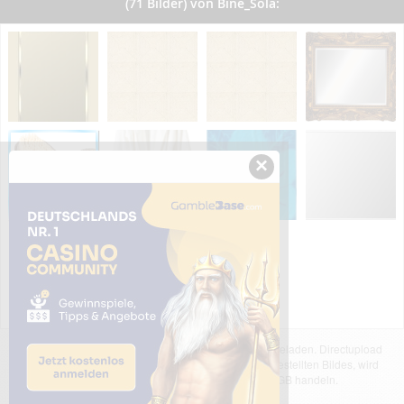
(71 Bilder) von Bine_Sola:
×
Das dargestellte Bild wurde von einem Nutzer hochgeladen. Directupload
übernimmt keinerlei Haftung für den Inhalt des dargestellten Bildes, wird
jedoch bei Verstößen nach §2(3) unserer AGB handeln.