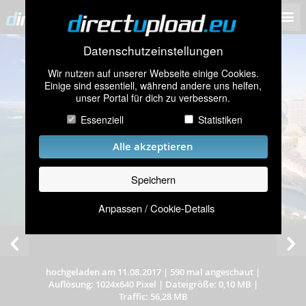
Datenschutzeinstellungen
Wir nutzen auf unserer Webseite einige Cookies.
Einige sind essentiell, während andere uns helfen,
unser Portal für dich zu verbessern.
Essenziell
Statistiken
Alle akzeptieren
Speichern
Anpassen / Cookie-Details
hochgeladen am 11.08.2017
|
590 mal angeschaut
|
Auflösung: 1024x640 Pixel
|
Dateigröße: 0,10 MB
|
Traffic: 56,28 MB