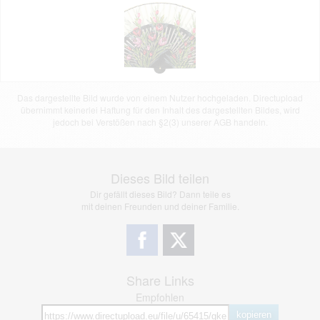
Das dargestellte Bild wurde von einem Nutzer hochgeladen. Directupload
übernimmt keinerlei Haftung für den Inhalt des dargestellten Bildes, wird
jedoch bei Verstößen nach §2(3) unserer AGB handeln.
Dieses Bild teilen
Dir gefällt dieses Bild? Dann teile es
mit deinen Freunden und deiner Familie.
Share Links
Empfohlen
kopieren