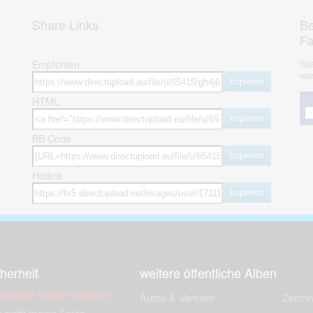
Share Links
Be
F
Empfohlen
Spa
war
kopieren
HTML
kopieren
BB Code
kopieren
Hotlink
kopieren
herheit
weitere öffentliche Alben
ses Bild melden (Abuse)
Autos & Verkehr
Zeich
 sieht meine Fotos