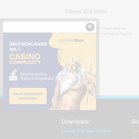
Dieses Bild teilen
×
Dir gefällt dieses Bild? Dann teile es
mit deinen Freunden und deiner Familie.
Downloads
Sic
Dieses Bild downloaden
Die
Desktop Tools
Wer