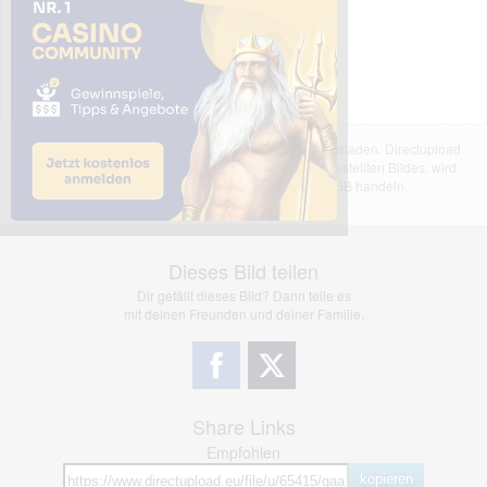
Das dargestellte Bild wurde von einem Nutzer hochgeladen. Directupload
übernimmt keinerlei Haftung für den Inhalt des dargestellten Bildes, wird
jedoch bei Verstößen nach §2(3) unserer AGB handeln.
Dieses Bild teilen
Dir gefällt dieses Bild? Dann teile es
mit deinen Freunden und deiner Familie.
Share Links
Empfohlen
kopieren