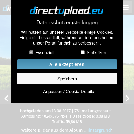
Datenschutzeinstellungen
Wir nutzen auf unserer Webseite einige Cookies.
Einige sind essentiell, während andere uns helfen,
unser Portal für dich zu verbessern.
Essenziell
Statistiken
Alle akzeptieren
Speichern
Anpassen / Cookie-Details
hochgeladen am 13.08.2017
|
761 mal angeschaut
|
Auflösung: 1024x576 Pixel
|
Dateigröße: 0,08 MB
|
Traffic: 59,80 MB
weitere Bilder aus dem Album
„
Hintergrund
”