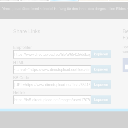
Directupload übernimmt keinerlei Haftung für den Inhalt des dargestellten Bildes
Share Links
Be
F
Empfohlen
Spa
war
kopieren
HTML
kopieren
BB Code
kopieren
Hotlink
kopieren