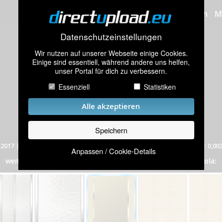
Bilder hochladen
M
Datenschutzeinstellungen
Wir nutzen auf unserer Webseite einige Cookies.
Einige sind essentiell, während andere uns helfen,
unser Portal für dich zu verbessern.
Essenziell
Statistiken
Alle akzeptieren
Speichern
.2017
|
770 mal angeschaut
|
Auflösung: 175x225 Pixel
|
Dateigröße: 0,00
Anpassen / Cookie-Details
Bad
weitere Bilder aus dem Album
„
”
(71 Bilder) von Bine_Sola: