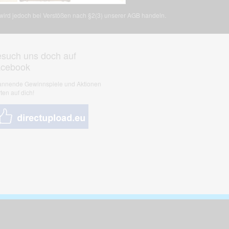
, wird jedoch bei Verstößen nach §2(3) unserer AGB handeln.
such uns doch auf
acebook
nnende Gewinnspiele und Aktionen
ten auf dich!