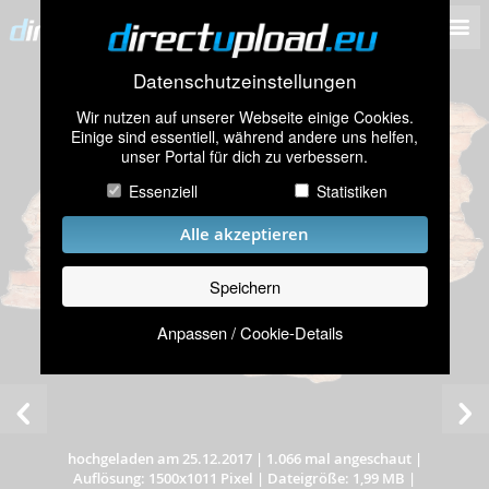
Datenschutzeinstellungen
Wir nutzen auf unserer Webseite einige Cookies.
Einige sind essentiell, während andere uns helfen,
unser Portal für dich zu verbessern.
Essenziell
Statistiken
Alle akzeptieren
Speichern
Anpassen / Cookie-Details
hochgeladen am 25.12.2017
|
1.066 mal angeschaut
|
Auflösung: 1500x1011 Pixel
|
Dateigröße: 1,99 MB
|