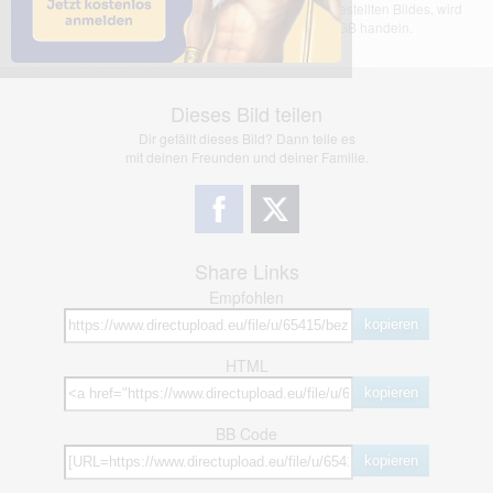
übernimmt keinerlei Haftung für den Inhalt des dargestellten Bildes, wird
jedoch bei Verstößen nach §2(3) unserer AGB handeln.
Dieses Bild teilen
Dir gefällt dieses Bild? Dann teile es
mit deinen Freunden und deiner Familie.
Share Links
Empfohlen
kopieren
HTML
kopieren
BB Code
kopieren