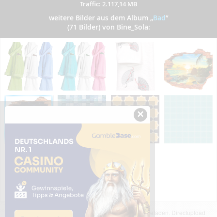
Traffic: 2.117,14 MB
weitere Bilder aus dem Album
„
Bad
”
(71 Bilder) von Bine_Sola:
×
Das dargestellte Bild wurde von einem Nutzer hochgeladen. Directupload