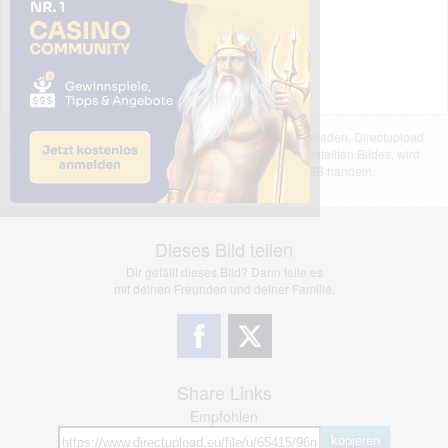
Das dargestellte Bild wurde von einem Nutzer hochgeladen. Directupload
übernimmt keinerlei Haftung für den Inhalt des dargestellten Bildes, wird
jedoch bei Verstößen nach §2(3) unserer AGB handeln.
Dieses Bild teilen
Dir gefällt dieses Bild? Dann teile es
mit deinen Freunden und deiner Familie.
Share Links
Empfohlen
kopieren