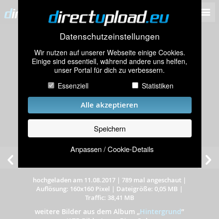
Datenschutzeinstellungen
Wir nutzen auf unserer Webseite einige Cookies.
Einige sind essentiell, während andere uns helfen,
unser Portal für dich zu verbessern.
Essenziell
Statistiken
Alle akzeptieren
Speichern
Anpassen / Cookie-Details
hochgeladen am 11.08.2017
|
789 mal angeschaut
|
Auflösung: 160x160 Pixel
|
Dateigröße: 0,05 MB
|
Traffic: 38,41 MB
weitere Bilder aus dem Album
„
Hintergrund
”