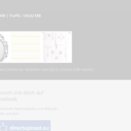
 MB
|
Traffic: 104,02 MB
, wird jedoch bei Verstößen nach §2(3) unserer AGB handeln.
such uns doch auf
acebook
nnende Gewinnspiele und Aktionen
ten auf dich!