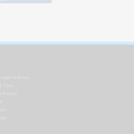
nungen & Kunst
& Tiere
 Freizeit
k
per
ges