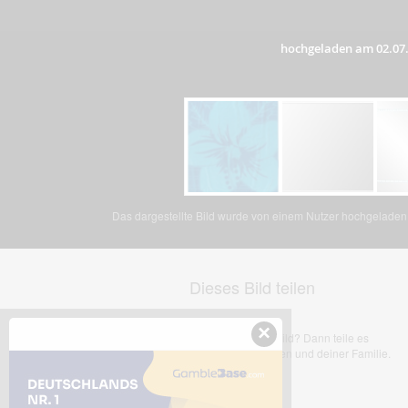
hochgeladen am 02.07
Das dargestellte Bild wurde von einem Nutzer hochgeladen. 
Dieses Bild teilen
×
Dir gefällt dieses Bild? Dann teile es
mit deinen Freunden und deiner Familie.