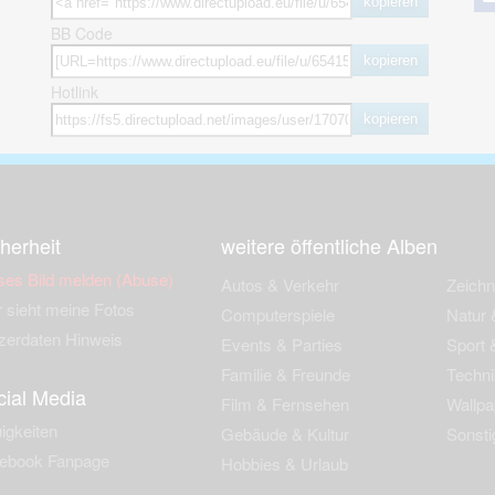
kopieren
BB Code
kopieren
Hotlink
kopieren
herheit
weitere öffentliche Alben
ses Bild melden (Abuse)
Autos & Verkehr
Zeich
 sieht meine Fotos
Computerspiele
Natur 
zerdaten Hinweis
Events & Parties
Sport &
Familie & Freunde
Techni
cial Media
Film & Fernsehen
Wallpa
igkeiten
Gebäude & Kultur
Sonsti
ebook Fanpage
Hobbies & Urlaub