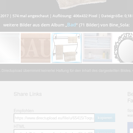
.2017
|
574 mal angeschaut
|
Auflösung: 406x432 Pixel
|
Dateigröße: 0,18
Bad
weitere Bilder aus dem Album
„
”
(71 Bilder) von Bine_Sola:
Directupload übernimmt keinerlei Haftung für den Inhalt des dargestellten Bildes
Share Links
Be
F
Empfohlen
Spa
war
kopieren
HTML