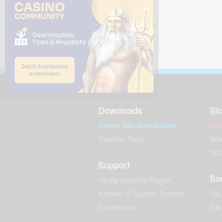
Downloads
Sic
Dieses Bild downloaden
Die
Desktop Tools
Wer
Nut
Support
So
häufig gestellte Fragen
Kontakt & Support-System
Neu
Impressum
Fac