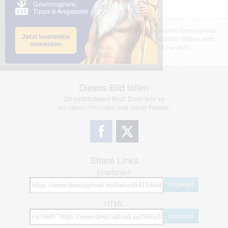
Das dargestellte Bild wurde von einem Nutzer hochgeladen. Directupload
übernimmt keinerlei Haftung für den Inhalt des dargestellten Bildes, wird
jedoch bei Verstößen nach §2(3) unserer AGB handeln.
Dieses Bild teilen
Dir gefällt dieses Bild? Dann teile es
mit deinen Freunden und deiner Familie.
Share Links
Empfohlen
kopieren
HTML
kopieren