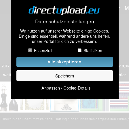
Bilder hochladen
M
Datenschutzeinstellungen
Wir nutzen auf unserer Webseite einige Cookies.
Einige sind essentiell, während andere uns helfen,
unser Portal für dich zu verbessern.
Essenziell
Statistiken
Alle akzeptieren
.2017
|
670 mal angeschaut
|
Auflösung: 139x160 Pixel
|
Dateigröße: 0,0
Bad
weitere Bilder aus dem Album
„
”
(71 Bilder) von Bine_Sola:
Speichern
Anpassen / Cookie-Details
Directupload übernimmt keinerlei Haftung für den Inhalt des dargestellten Bildes