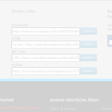
Share Links
Be
F
Empfohlen
Spa
war
kopieren
HTML
kopieren
BB Code
kopieren
Hotlink
kopieren
herheit
weitere öffentliche Alben
ses Bild melden (Abuse)
Autos & Verkehr
Zeich