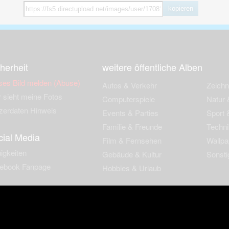
kopieren
herheit
weitere öffentliche Alben
ses Bild melden (Abuse)
Autos & Verkehr
Zeich
 sieht meine Fotos
Computerspiele
Natur 
zerdaten Hinweis
Events & Parties
Sport &
Familie & Freunde
Techni
cial Media
Film & Fernsehen
Wallpa
igkeiten
Gebäude & Kultur
Sonsti
ebook Fanpage
Hobbies & Urlaub
zungsbedingungen
Cookies & Tracking
Werbung
Impressu