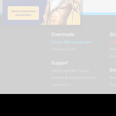
Downloads
Sic
Dieses Bild downloaden
Die
Desktop Tools
Wer
Nut
Support
So
häufig gestellte Fragen
Kontakt & Support-System
Neu
Impressum
Fac
Haftungsauschluss
Nut