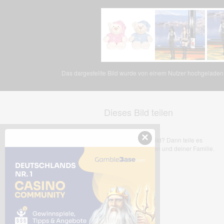
Das dargestellte Bild wurde von einem Nutzer hochgeladen. 
Dieses Bild teilen
×
Dir gefällt dieses Bild? Dann teile es
mit deinen Freunden und deiner Familie.