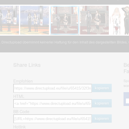
Directupload übernimmt keinerlei Haftung für den Inhalt des dargestellten Bildes
Share Links
Be
F
Empfohlen
Spa
war
kopieren
HTML
kopieren
BB Code
kopieren
Hotlink