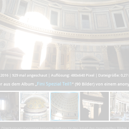
.2016
|
929 mal angeschaut
|
Auflösung: 480x640 Pixel
|
Dateigröße: 0,27
Fini Spezial Teil1
der aus dem Album
„
”
(90 Bilder) von einem ano
Directupload übernimmt keinerlei Haftung für den Inhalt des dargestellten Bildes