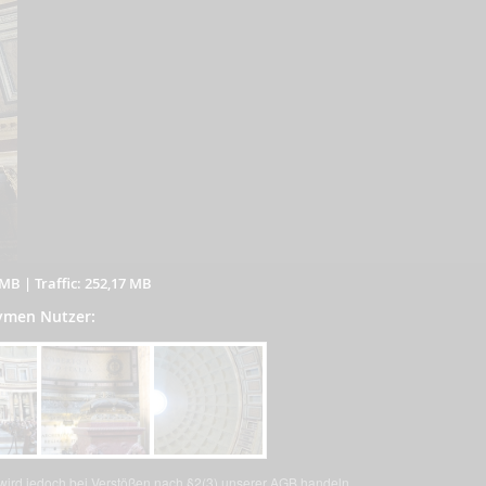
 MB
|
Traffic: 252,17 MB
nymen Nutzer:
, wird jedoch bei Verstößen nach §2(3) unserer AGB handeln.