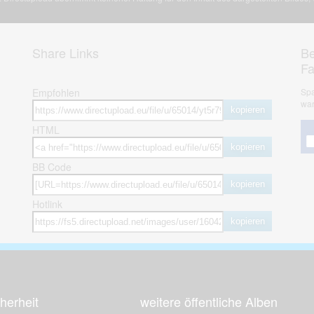
Share Links
Be
F
Empfohlen
Spa
war
kopieren
HTML
kopieren
BB Code
kopieren
Hotlink
kopieren
herheit
weitere öffentliche Alben