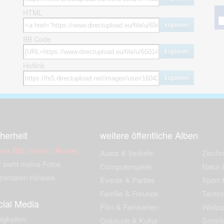
HTML
kopieren
BB Code
kopieren
Hotlink
kopieren
herheit
weitere öffentliche Alben
ses Bild melden (Abuse)
Autos & Verkehr
Zeich
 sieht meine Fotos
Computerspiele
Natur 
zerdaten Hinweis
Events & Parties
Sport &
Familie & Freunde
Techni
cial Media
Film & Fernsehen
Wallpa
igkeiten
Gebäude & Kultur
Sonsti