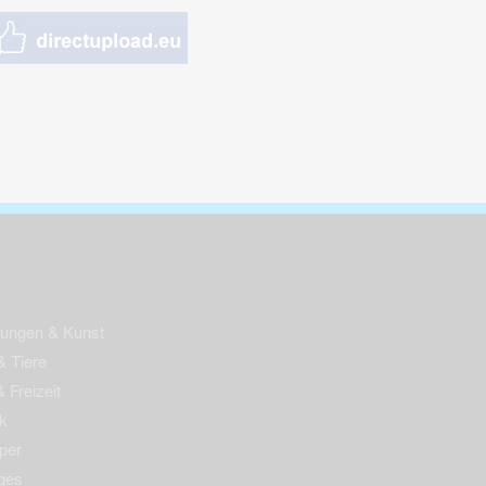
nungen & Kunst
& Tiere
 Freizeit
k
per
ges