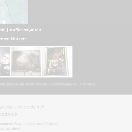
 MB
|
Traffic: 266,46 MB
nymen Nutzer:
, wird jedoch bei Verstößen nach §2(3) unserer AGB handeln.
such uns doch auf
acebook
nnende Gewinnspiele und Aktionen
ten auf dich!