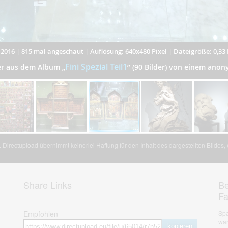
.2016
|
815 mal angeschaut
|
Auflösung: 640x480 Pixel
|
Dateigröße: 0,33
Fini Spezial Teil1
der aus dem Album
„
”
(90 Bilder) von einem ano
Directupload übernimmt keinerlei Haftung für den Inhalt des dargestellten Bildes
Share Links
Be
F
Empfohlen
Spa
war
kopieren