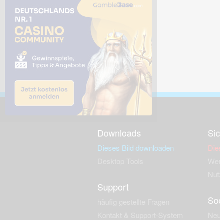
Downloads
Sic
Dieses Bild downloaden
Die
Desktop Tools
Wer
Nut
Support
So
häufig gestellte Fragen
Kontakt & Support-System
Neu