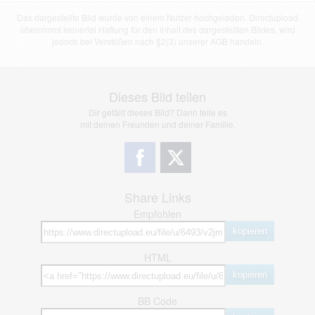
Das dargestellte Bild wurde von einem Nutzer hochgeladen. Directupload
übernimmt keinerlei Haftung für den Inhalt des dargestellten Bildes, wird
jedoch bei Verstößen nach §2(3) unserer AGB handeln.
Dieses Bild teilen
Dir gefällt dieses Bild? Dann teile es
mit deinen Freunden und deiner Familie.
Share Links
Empfohlen
kopieren
HTML
kopieren
BB Code