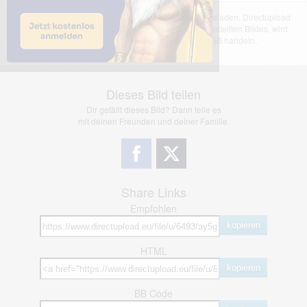
Das dargestellte Bild wurde von einem Nutzer hochgeladen. Directupload
übernimmt keinerlei Haftung für den Inhalt des dargestellten Bildes, wird
jedoch bei Verstößen nach §2(3) unserer AGB handeln.
Dieses Bild teilen
Dir gefällt dieses Bild? Dann teile es
mit deinen Freunden und deiner Familie.
Share Links
Empfohlen
kopieren
HTML
kopieren
BB Code