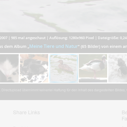
2007
|
985 mal angeschaut
|
Auflösung: 1280x960 Pixel
|
Dateigröße: 0,2
Meine Tiere und Natur
aus dem Album
„
”
(65 Bilder) von einem 
Directupload übernimmt keinerlei Haftung für den Inhalt des dargestellten Bildes
Share Links
Be
F