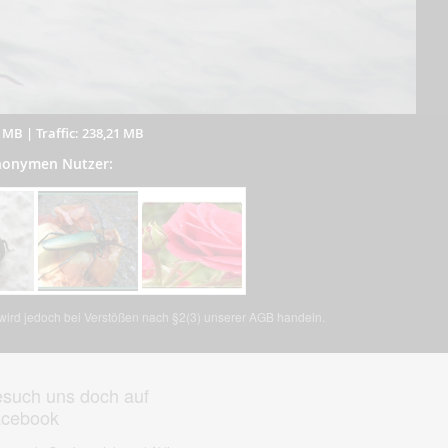
4 MB
|
Traffic: 238,21 MB
anonymen Nutzer:
, wird jedoch bei Verstößen nach §2(3) unserer AGB handeln.
such uns doch auf
acebook