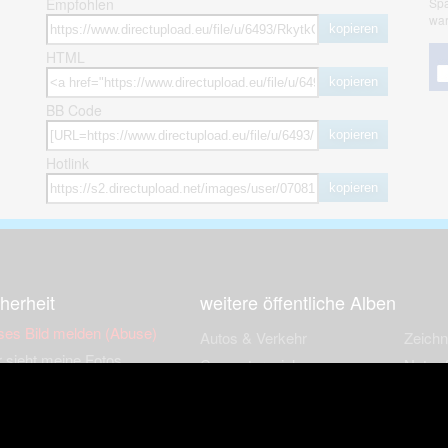
Empfohlen
Spa
war
kopieren
HTML
kopieren
BB Code
kopieren
Hotlink
kopieren
herheit
weitere öffentliche Alben
ses Bild melden (Abuse)
Autos & Verkehr
Zeich
 sieht meine Fotos
Computerspiele
Natur 
zerdaten Hinweis
Events & Parties
Sport &
Familie & Freunde
Techni
cial Media
Film & Fernsehen
Wallpa