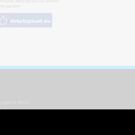
nnende Gewinnspiele und Aktionen
ten auf dich!
nungen & Kunst
& Tiere
 Freizeit
k
per