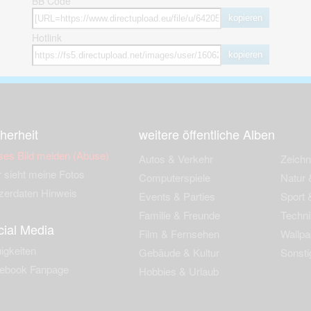
BB Code
kopieren
Hotlink
kopieren
herheit
weitere öffentliche Alben
ses Bild melden (Abuse)
Autos & Verkehr
Zeich
 sieht meine Fotos
Computerspiele
Natur 
zerdaten Hinweis
Events & Parties
Sport &
Familie & Freunde
Techni
cial Media
Film & Fernsehen
Wallpa
igkeiten
Gebäude & Kultur
Sonsti
ebook Fanpage
Hobbies & Urlaub