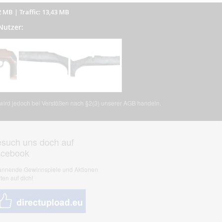
2 MB
|
Traffic: 13,43 MB
Nutzer:
, wird jedoch bei Verstößen nach §2(3) unserer AGB handeln.
such uns doch auf
acebook
nnende Gewinnspiele und Aktionen
ten auf dich!