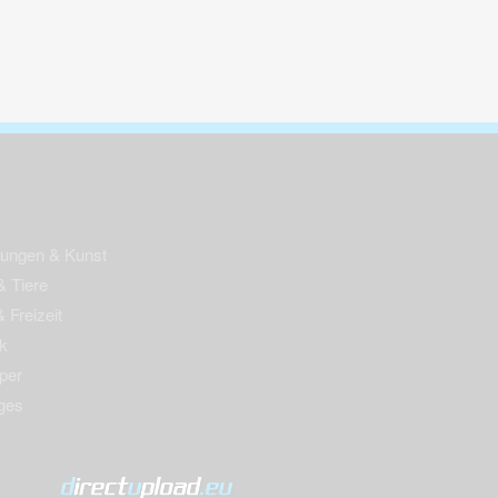
nungen & Kunst
& Tiere
 Freizeit
k
per
ges