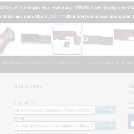
.2016
|
561 mal angeschaut
|
Auflösung: 1600x480 Pixel
|
Dateigröße: 0,0
eGun
e Bilder aus dem Album
„
”
(89 Bilder) von einem anonymen 
Directupload übernimmt keinerlei Haftung für den Inhalt des dargestellten Bildes
Share Links
Be
F
Empfohlen
Spa
war
kopieren
HTML
kopieren