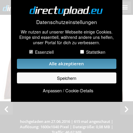
Datenschutzeinstellungen
Wir nutzen auf unserer Webseite einige Cookies.
Einige sind essentiell, während andere uns helfen,
unser Portal für dich zu verbessern.
Essenziell
Statistiken
Alle akzeptieren
Speichern
Anpassen / Cookie-Details
hochgeladen am 27.06.2016
|
615 mal angeschaut
|
Auflösung: 1600x1040 Pixel
|
Dateigröße: 0,08 MB
|
Traffic: 46,62 MB