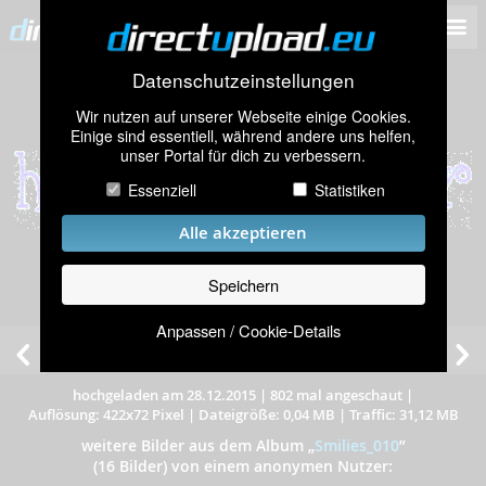
Datenschutzeinstellungen
Wir nutzen auf unserer Webseite einige Cookies.
Einige sind essentiell, während andere uns helfen,
unser Portal für dich zu verbessern.
Essenziell
Statistiken
Alle akzeptieren
Speichern
Anpassen / Cookie-Details
Neujahr Happy New Year Schriftzug
hochgeladen am 28.12.2015
|
802 mal angeschaut
|
Auflösung: 422x72 Pixel
|
Dateigröße: 0,04 MB
|
Traffic: 31,12 MB
weitere Bilder aus dem Album
„
Smilies_010
”
(16 Bilder) von einem anonymen Nutzer: