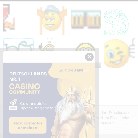
×
Das dargestellte Bild wurde von einem Nutzer hochgeladen. Directupload
übernimmt keinerlei Haftung für den Inhalt des dargestellten Bildes, wird
jedoch bei Verstößen nach §2(3) unserer AGB handeln.