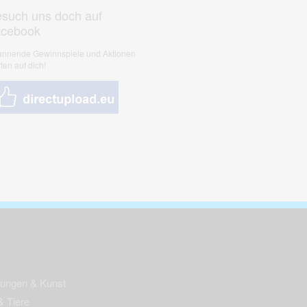
such uns doch auf
acebook
nnende Gewinnspiele und Aktionen
ten auf dich!
nungen & Kunst
& Tiere