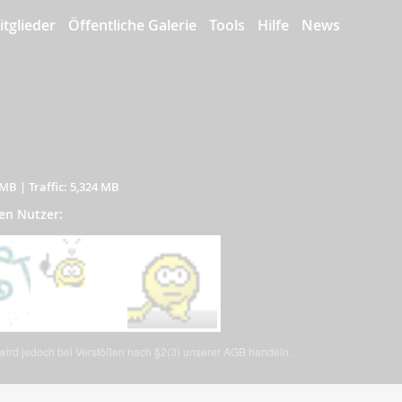
itglieder
Öffentliche Galerie
Tools
Hilfe
News
 MB
|
Traffic: 5,324 MB
en Nutzer:
, wird jedoch bei Verstößen nach §2(3) unserer AGB handeln.