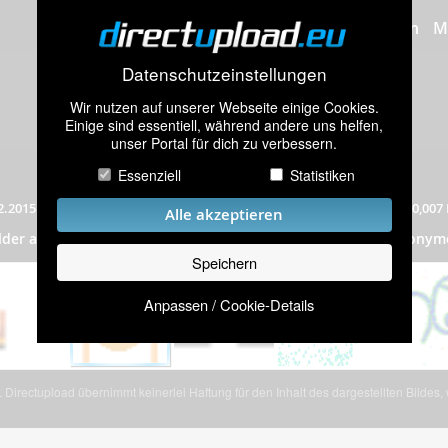
Bilder hochladen
M
Datenschutzeinstellungen
Wir nutzen auf unserer Webseite einige Cookies.
Einige sind essentiell, während andere uns helfen,
unser Portal für dich zu verbessern.
Smiley Wandern zwei Wegweiser
Essenziell
Statistiken
2.2015
|
751 mal angeschaut
|
Auflösung: 50x40 Pixel
|
Dateigröße: 0,007
Alle akzeptieren
Smilies_010
ilder aus dem Album
„
”
(16 Bilder) von einem anonym
Speichern
Anpassen / Cookie-Details
Directupload übernimmt keinerlei Haftung für den Inhalt des dargestellten Bildes