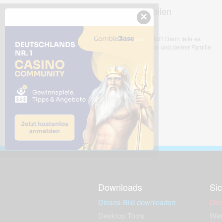
Dieses Bild teilen
×
Dir gefällt dieses Bild? Dann teile es
mit deinen Freunden und deiner Familie.
Downloads
Sic
Dieses Bild downloaden
Die
Desktop Tools
Wer