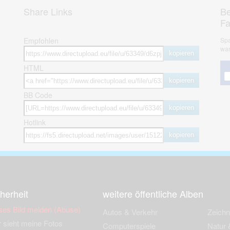
Share Links
Be
F
Empfohlen
Spa
war
kopieren
HTML
kopieren
BB Code
kopieren
Hotlink
kopieren
herheit
weitere öffentliche Alben
ses Bild melden (Abuse)
Autos & Verkehr
Zeich
 sieht meine Fotos
Computerspiele
Natur 