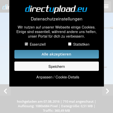
Datenschutzeinstellungen
Wir nutzen auf unserer Webseite einige Cookies.
Einige sind essentiell, während andere uns helfen,
unser Portal für dich zu verbessern.
Essenziell
Statistiken
Alle akzeptieren
Speichern
Anpassen / Cookie-Details
hochgeladen am 07.08.2016
|
710 mal angeschaut
|
Auflösung: 1080x684 Pixel
|
Dateigröße: 0,51 MB
|
Traffic: 360,49 MB