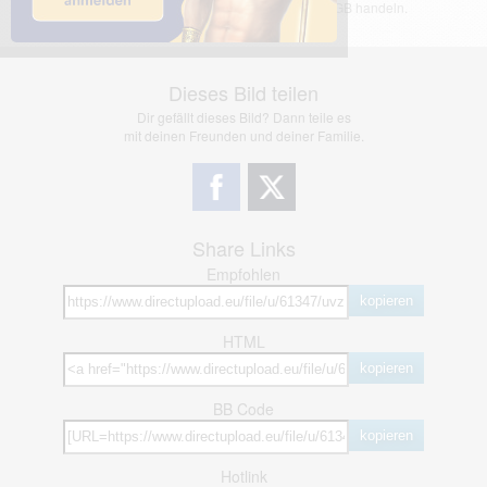
jedoch bei Verstößen nach §2(3) unserer AGB handeln.
Dieses Bild teilen
Dir gefällt dieses Bild? Dann teile es
mit deinen Freunden und deiner Familie.
Share Links
Empfohlen
kopieren
HTML
kopieren
BB Code
kopieren
Hotlink