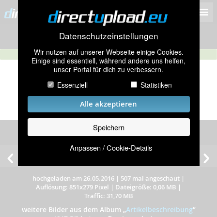
Datenschutzeinstellungen
Wir nutzen auf unserer Webseite einige Cookies.
Einige sind essentiell, während andere uns helfen,
unser Portal für dich zu verbessern.
Essenziell
Statistiken
Alle akzeptieren
Speichern
Anpassen / Cookie-Details
hochgeladen am 26.05.2016
|
507 mal angeschaut
|
Auflösung: 851x279 Pixel
|
Dateigröße: 0,06 MB
|
Traffic: 31,70 MB
weitere Bilder aus dem Album
„
Artikelbeschreibung
”