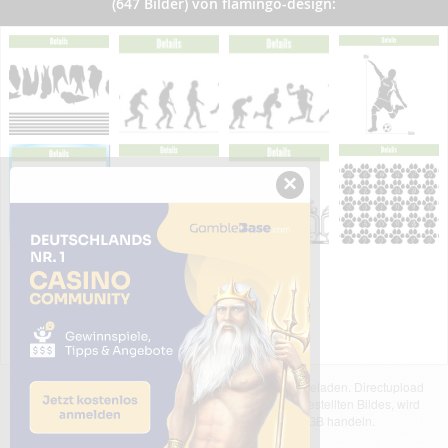
(647 Bilder) von flamingo-design:
×
Das dargestellte Bild wurde von einem Nutzer hochgeladen. Directupload
übernimmt keinerlei Haftung für den Inhalt des dargestellten Bildes, wird
jedoch bei Verstößen nach §2(3) unserer AGB handeln.