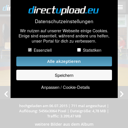
Datenschutzeinstellungen
Wir nutzen auf unserer Webseite einige Cookies.
Einige sind essentiell, während andere uns helfen,
unser Portal für dich zu verbessern.
Essenziell
Statistiken
Alle akzeptieren
Speichern
Anpassen / Cookie-Details
hochgeladen am 06.07.2015
|
711 mal angeschaut
|
Auflösung: 5456x3064 Pixel
|
Dateigröße: 4,78 MB
|
Traffic: 3.399,47 MB
weitere Bilder aus dem Album