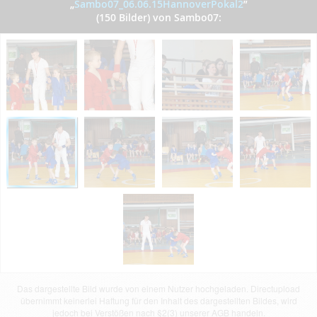
„
Sambo07_06.06.15HannoverPokal2
”
(150 Bilder) von Sambo07:
Das dargestellte Bild wurde von einem Nutzer hochgeladen. Directupload
übernimmt keinerlei Haftung für den Inhalt des dargestellten Bildes, wird
jedoch bei Verstößen nach §2(3) unserer AGB handeln.