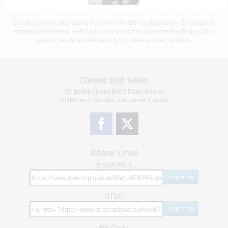
Das dargestellte Bild wurde von einem Nutzer hochgeladen. Directupload
übernimmt keinerlei Haftung für den Inhalt des dargestellten Bildes, wird
jedoch bei Verstößen nach §2(3) unserer AGB handeln.
Dieses Bild teilen
Dir gefällt dieses Bild? Dann teile es
mit deinen Freunden und deiner Familie.
Share Links
Empfohlen
kopieren
HTML
kopieren
BB Code