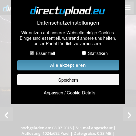
Datenschutzeinstellungen
Wir nutzen auf unserer Webseite einige Cookies.
Einige sind essentiell, während andere uns helfen,
unser Portal für dich zu verbessern.
Essenziell
Statistiken
Alle akzeptieren
Speichern
Anpassen / Cookie-Details
hochgeladen am 08.07.2015
|
511 mal angeschaut
|
Auflösung: 1024x692 Pixel
|
Dateigröße: 0,33 MB
|