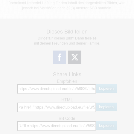
übernimmt keinerlei Haftung für den Inhalt des dargestellten Bildes, wird
jedoch bei Verstößen nach §2(3) unserer AGB handeln.
Dieses Bild teilen
Dir gefällt dieses Bild? Dann teile es
mit deinen Freunden und deiner Familie.
Share Links
Empfohlen
kopieren
HTML
kopieren
BB Code
kopieren