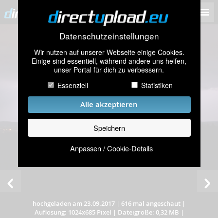
Datenschutzeinstellungen
Wir nutzen auf unserer Webseite einige Cookies.
Einige sind essentiell, während andere uns helfen,
unser Portal für dich zu verbessern.
Essenziell
Statistiken
Alle akzeptieren
Speichern
Anpassen / Cookie-Details
hochgeladen am 23.09.2017
|
616 mal angeschaut
|
Auflösung: 1024x685 Pixel
|
Dateigröße: 0,32 MB
|