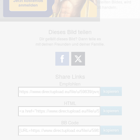
übernimmt keinerlei Haftung für den Inhalt des dargestellten Bildes, wird
jedoch bei Verstößen nach §2(3) unserer AGB handeln.
Dieses Bild teilen
Dir gefällt dieses Bild? Dann teile es
mit deinen Freunden und deiner Familie.
Share Links
Empfohlen
kopieren
HTML
kopieren
BB Code
kopieren