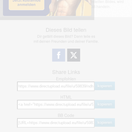
übernimmt keinerlei Haftung für den Inhalt des dargestellten Bildes, wird
jedoch bei Verstößen nach §2(3) unserer AGB handeln.
Dieses Bild teilen
Dir gefällt dieses Bild? Dann teile es
mit deinen Freunden und deiner Familie.
Share Links
Empfohlen
kopieren
HTML
kopieren
BB Code
kopieren