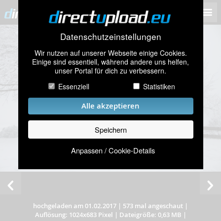
Datenschutzeinstellungen
Wir nutzen auf unserer Webseite einige Cookies.
Einige sind essentiell, während andere uns helfen,
unser Portal für dich zu verbessern.
Essenziell
Statistiken
Alle akzeptieren
Speichern
Anpassen / Cookie-Details
hochgeladen am 01.02.2017
|
573 mal angeschaut
|
Auflösung: 1024x683 Pixel
|
Dateigröße: 0,63 MB
|