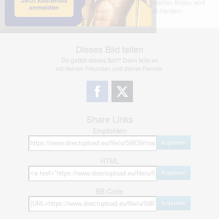
übernimmt keinerlei Haftung für den Inhalt des dargestellten Bildes, wird
jedoch bei Verstößen nach §2(3) unserer AGB handeln.
Dieses Bild teilen
Dir gefällt dieses Bild? Dann teile es
mit deinen Freunden und deiner Familie.
Share Links
Empfohlen
kopieren
HTML
kopieren
BB Code
kopieren