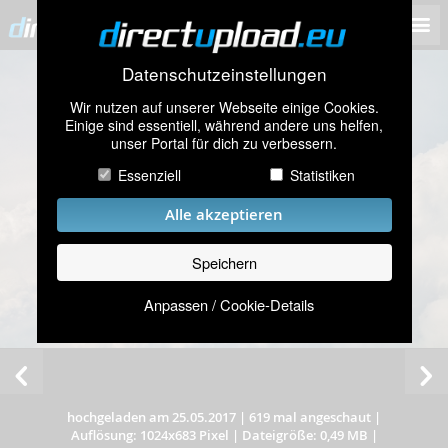
Datenschutzeinstellungen
Wir nutzen auf unserer Webseite einige Cookies.
Einige sind essentiell, während andere uns helfen,
unser Portal für dich zu verbessern.
Essenziell
Statistiken
Alle akzeptieren
Speichern
Anpassen / Cookie-Details
hochgeladen am 25.05.2017
|
619 mal angeschaut
|
Auflösung: 1024x683 Pixel
|
Dateigröße: 0,49 MB
|