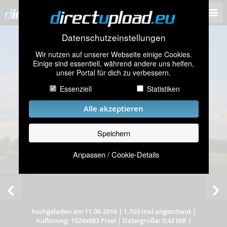
Datenschutzeinstellungen
Wir nutzen auf unserer Webseite einige Cookies.
Einige sind essentiell, während andere uns helfen,
unser Portal für dich zu verbessern.
Essenziell
Statistiken
Alle akzeptieren
Speichern
Anpassen / Cookie-Details
hochgeladen am 11.06.2016
|
1.103 mal angeschaut
|
Auflösung: 1024x683 Pixel
|
Dateigröße: 0,42 MB
|