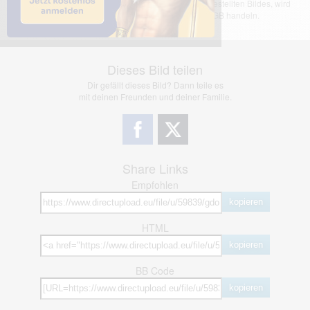
übernimmt keinerlei Haftung für den Inhalt des dargestellten Bildes, wird
jedoch bei Verstößen nach §2(3) unserer AGB handeln.
Dieses Bild teilen
Dir gefällt dieses Bild? Dann teile es
mit deinen Freunden und deiner Familie.
Share Links
Empfohlen
kopieren
HTML
kopieren
BB Code
kopieren