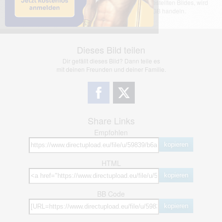
übernimmt keinerlei Haftung für den Inhalt des dargestellten Bildes, wird
jedoch bei Verstößen nach §2(3) unserer AGB handeln.
Dieses Bild teilen
Dir gefällt dieses Bild? Dann teile es
mit deinen Freunden und deiner Familie.
Share Links
Empfohlen
kopieren
HTML
kopieren
BB Code
kopieren