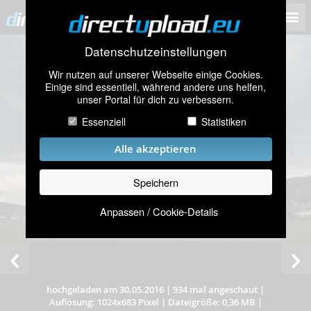
Datenschutzeinstellungen
Wir nutzen auf unserer Webseite einige Cookies.
Einige sind essentiell, während andere uns helfen,
unser Portal für dich zu verbessern.
Essenziell
Statistiken
Alle akzeptieren
Speichern
Anpassen / Cookie-Details
hochgeladen am 30.05.2016
|
934 mal angeschaut
|
Auflösung: 1024x683 Pixel
|
Dateigröße: 0,36 MB
|