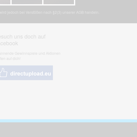
, wird jedoch bei Verstößen nach §2(3) unserer AGB handeln.
such uns doch auf
acebook
nnende Gewinnspiele und Aktionen
ten auf dich!