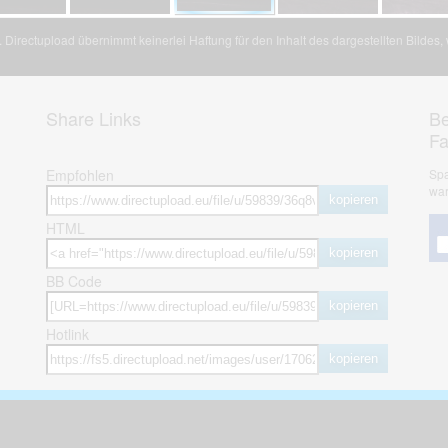
Directupload übernimmt keinerlei Haftung für den Inhalt des dargestellten Bildes
Share Links
Be
F
Empfohlen
Spa
war
kopieren
HTML
kopieren
BB Code
kopieren
Hotlink
kopieren